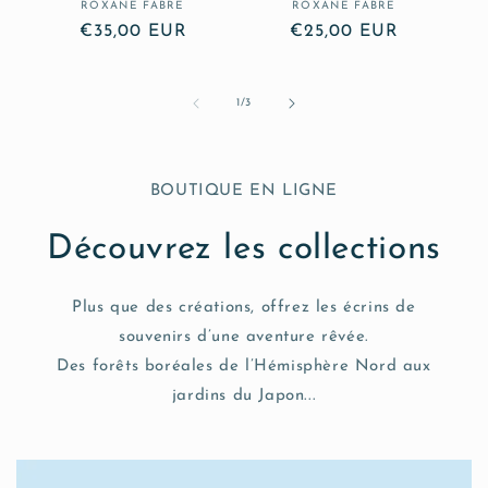
ROXANE FABRE
ROXANE FABRE
Fournisseur :
Fournisseur :
Prix
€35,00 EUR
Prix
€25,00 EUR
habituel
habituel
de
1
/
3
BOUTIQUE EN LIGNE
Découvrez les collections
Plus que des créations, offrez les écrins de
souvenirs d’une aventure rêvée.
Des forêts boréales de l’Hémisphère Nord aux
jardins du Japon...