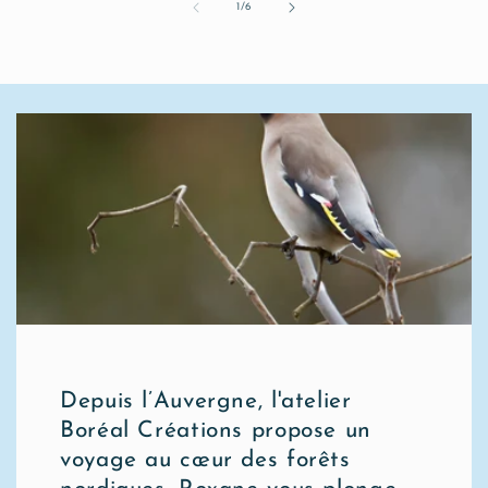
de
1
/
6
Depuis l’Auvergne, l'atelier
Boréal Créations propose un
voyage au cœur des forêts